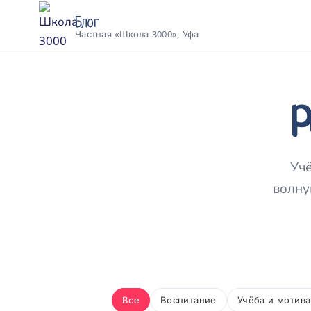
Блог
Частная «Школа 3000», Уфа
Р
Учё
волну
Все
Воспитание
Учёба и мотив